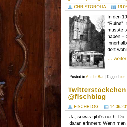
CHRISTOROLIA
16.0
In den 19
“Ruine” i
musste s
haben – 
innerhalb
dort woh
… weiter
Posted in
An der Bar
|
Tagged
berl
Twitterstöckchen…
@fischblog
FISCHBLOG
14.06.20
Ja, sowas gibt’s noch. Die
daran erinnern: Wenn man 