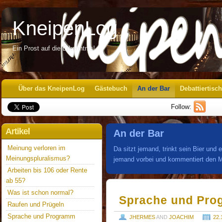
KneipenLog
Ein Prost auf die Erkenntnis!
Über das KneipenLog
Gästebuch
An der Bar
Debattiertisch
Follow:
Artikel
An der Bar
Meinung verloren im
Da sitzt jemand, trinkt sein Bier und 
Meinungspluralismus?
jemand vorbei und kommentiert den M
Arbeiten bis 106 oder Rente
ab 55?
Was ist schon normal?
Sprache und Pr
Raufen und Prügeln
Sprache und Programm
JHERMES
AND
JOACHIM
22.