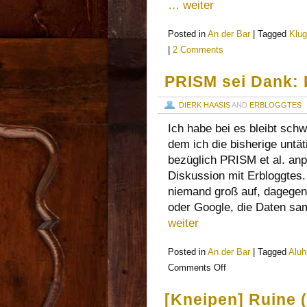
… weiter
Posted in
An der Bar
|
Tagged
Klu
|
2 Comments
PRISM sei Dank: 
DIERK HAASIS
AND
ERBLOGGTES
Ich habe bei es bleibt schw
dem ich die bisherige unt
bezüglich PRISM et al. anp
Diskussion mit Erbloggtes.
niemand groß auf, dagege
oder Google, die Daten sa
weiter
Posted in
An der Bar
|
Tagged
Aluh
Comments Off
[Kneipen] Ruine (