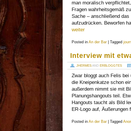
man moralisch verpflichtet
Fragen wahrheitsgemäß zu 
Sache – anschließend das 
aufzudrücken. Beworfen hat
weiter
Posted in
An der Bar
|
Tagged
jour
Interview mit et
JHERMES
AND
ERBLOGGTES
Zwar bloggt auch Felis be
die Kneipenkatze schon ein
außerdem nimmt sie mit Bi
Planungshangouts teil. Etw
Hangouts taucht als Bild le
ER-Logo auf, Äußerungen fi
Posted in
An der Bar
|
Tagged
Ano