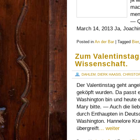
mac
mens
— Q
March 14, 2013 Ja, Joachi
Posted in
An der Bar
|
Tagged
Bier
Zum Valentinstag.
Wissenschaft.
DAHLEM
,
DIERK HAASIS
,
CHRISTOR
Der Valentinstag geht angeb
geköpft wurden. Da passt e
Washington bin und heute e
Mary bitte. — Auch die lie
durch Enthaupten in Deuts
Washington. Hannelore Kraf
übergreift
… weiter