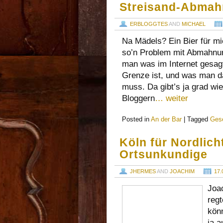
Streisand-Abma
ERBLOGGTES
AND
MICHAEL
Na Mädels? Ein Bier für mic
so’n Problem mit Abmahnu
man was im Internet gesagt
Grenze ist, und was man d
muss. Da gibt’s ja grad wi
Bloggern
… weiter
Posted in
An der Bar
|
Tagged
Ges
Köln für Nordlich
Ortsunkundige
JHERMES
AND
JOACHIM
17.
Joac
regt
kön
ja a