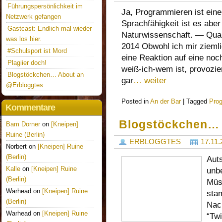
Führungspersönlichkeit im
Ja, Programmieren ist eine
Netzwerk gefangen
Sprachfähigkeit ist es abe
Gastcast: Endlich mal wieder
Naturwissenschaft. — Qua
was los hier.
2014 Obwohl ich mir zieml
#Schulsport ist Mord
eine Reaktion auf eine noc
Plagiier doch!
weiß-ich-wem ist, provozier
Blogstöckchen… About an
gar
… weiter
@Erbloggtes
Posted in
An der Bar
|
Tagged
Pro
Kommentare
Blogstöckchen… 
Bam Dorner
on
[Kneipen]
Ruine (Berlin)
ERBLOGGTES
17.11.
Norbert on
[Kneipen] Ruine
(Berlin)
Auts
Kalle
on
[Kneipen] Ruine
unb
(Berlin)
Müs
Warhead on
[Kneipen] Ruine
stam
(Berlin)
Nac
Warhead on
[Kneipen] Ruine
“Tw