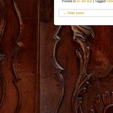
Posted in
An der Bar
|
Tagged
Elfe
←
Older posts