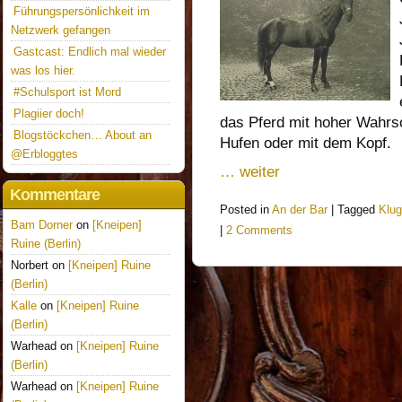
Führungspersönlichkeit im
Netzwerk gefangen
Gastcast: Endlich mal wieder
was los hier.
#Schulsport ist Mord
Plagiier doch!
das Pferd mit hoher Wahrsc
Blogstöckchen… About an
Hufen oder mit dem Kopf.
@Erbloggtes
… weiter
Kommentare
Posted in
An der Bar
|
Tagged
Klu
Bam Dorner
on
[Kneipen]
|
2 Comments
Ruine (Berlin)
Norbert on
[Kneipen] Ruine
(Berlin)
Kalle
on
[Kneipen] Ruine
(Berlin)
Warhead on
[Kneipen] Ruine
(Berlin)
Warhead on
[Kneipen] Ruine