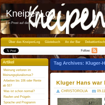
KneipenLog
Ein Prost auf die Erkenntnis!
Über das KneipenLog
Gästebuch
An der Bar
Debattiertisch
Follow:
Artikel
Tag Archives:
Kluger-H
Meinung verloren im
Meinungspluralismus?
Arbeiten bis 106 oder Rente
Kluger Hans war 
ab 55?
CHRISTOROLIA
09.1
Was ist schon normal?
Raufen und Prügeln
Sprache und Programm