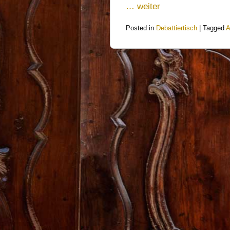
… weiter
Posted in
Debattiertisch
|
Tagged
A