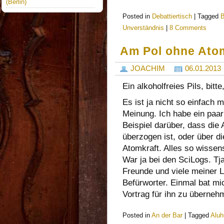
(Berlin)
Posted in
Debattiertisch
|
Tagged
B
Unverständnis
|
8 Comments
Am Pol ohne Ato
JOACHIM
06.01.2013
Ein alkoholfreies Pils, bitt
Es ist ja nicht so einfach 
Meinung. Ich habe ein paa
Beispiel darüber, dass die 
überzogen ist, oder über di
Atomkraft. Alles so wissens
War ja bei den SciLogs. Tj
Freunde und viele meiner L
Befürworter. Einmal bat mi
Vortrag für ihn zu überne
Posted in
An der Bar
|
Tagged
Aluh