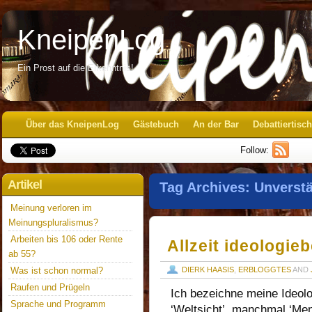
KneipenLog
Ein Prost auf die Erkenntnis!
Über das KneipenLog
Gästebuch
An der Bar
Debattiertisch
Follow:
Artikel
Tag Archives:
Unverst
Meinung verloren im
Meinungspluralismus?
Arbeiten bis 106 oder Rente
Allzeit ideologieb
ab 55?
Was ist schon normal?
DIERK HAASIS
,
ERBLOGGTES
AND
Raufen und Prügeln
Ich bezeichne meine Ideolog
Sprache und Programm
‘Weltsicht’, manchmal ‘Men