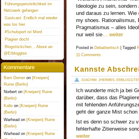
Führungspersönlichkeit im
Ideologie zu sein, sonder
Netzwerk gefangen
und daraus zu lernen. Wie 
Gastcast: Endlich mal wieder
my shoes. Rationalismus, E
was los hier.
Pragmatismus – alles Ideo
#Schulsport ist Mord
nur weil sie
… weiter
Plagiier doch!
Blogstöckchen… About an
Posted in
Debattiertisch
|
Tagged
R
@Erbloggtes
11 Comments
Kommentare
Kannste Abschre
Bam Dorner
on
[Kneipen]
JOACHIM
,
JHERMES
,
ERBLOGGTE
Ruine (Berlin)
Ich wunderte mich ja bei 
Norbert on
[Kneipen] Ruine
darüber, dass das Plagiiere
(Berlin)
mit fehlenden Anführungsze
Kalle
on
[Kneipen] Ruine
geht der ganze Mist schon 
(Berlin)
Warhead on
[Kneipen] Ruine
Ist es denn so schwer zu v
(Berlin)
fehlerhafte Zitierweise so
Warhead on
[Kneipen] Ruine
weiter