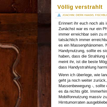
Völlig verstrahlt
JOACHIM
,
DIERK HAASIS
,
FISCHBL
Erinnert ihr euch noch als
Zunächst war es nur ein P
immer erreichbar sein zu 
tatsächlich immer erreichb
es ein Massenphänomen. Na
Handynutzung, sollte es s
haben, dass die Strahlung 
meint ihr, ist die beste Mö
dass Handystrahlung harml
Wenn ich überlege, wie lan
geht ja noch weiter zurück
Massenbewegung -, sollte
es da nichts gibt. Immerhin 
Mobilfonnutzung massiv zu
Hirntumorraten ausgeblieb