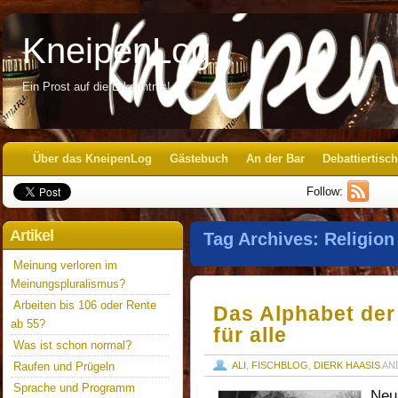
KneipenLog
Ein Prost auf die Erkenntnis!
Über das KneipenLog
Gästebuch
An der Bar
Debattiertisch
Follow:
Artikel
Tag Archives:
Religion
Meinung verloren im
Meinungspluralismus?
Arbeiten bis 106 oder Rente
Das Alphabet der
ab 55?
für alle
Was ist schon normal?
Raufen und Prügeln
ALI
,
FISCHBLOG
,
DIERK HAASIS
AN
Sprache und Programm
Neul