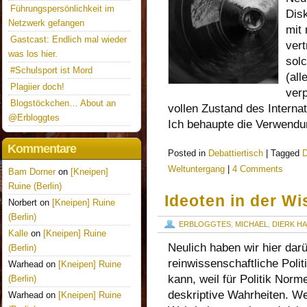
Führungspersönlichkeit im
Dis
Netzwerk gefangen
mit
Gastcast: Endlich mal wieder
vert
was los hier.
solc
#Schulsport ist Mord
(al
Plagiier doch!
verp
Blogstöckchen… About an
vollen Zustand des Intern
@Erbloggtes
Ich behaupte die Verwend
Kommentare
Posted in
Debattiertisch
|
Tagged
D
Weltuntergang
|
4 Comments
Bam Dorner
on
[Kneipen]
Ruine (Berlin)
Ideoten in der W
Norbert on
[Kneipen] Ruine
(Berlin)
ERBLOGGTES
,
MICHAEL
,
DIERK HA
Kalle
on
[Kneipen] Ruine
Neulich haben wir hier dar
(Berlin)
reinwissenschaftliche Poli
Warhead on
[Kneipen] Ruine
kann, weil für Politik Norm
(Berlin)
deskriptive Wahrheiten. We
Warhead on
[Kneipen] Ruine