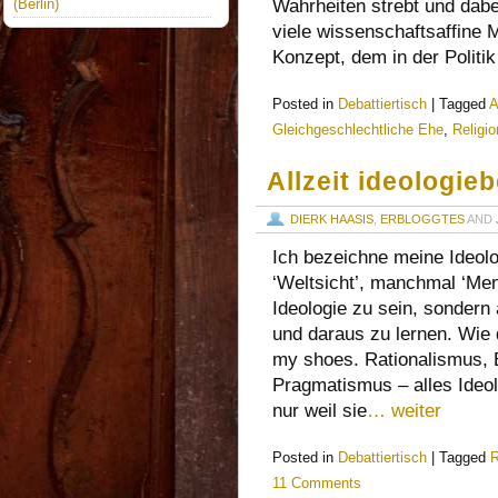
Wahrheiten strebt und dabei
(Berlin)
viele wissenschaftsaffine
Konzept, dem in der Politi
Posted in
Debattiertisch
|
Tagged
A
Gleichgeschlechtliche Ehe
,
Religio
Allzeit ideologieb
DIERK HAASIS
,
ERBLOGGTES
AND
Ich bezeichne meine Ideolog
‘Weltsicht’, manchmal ‘Men
Ideologie zu sein, sonder
und daraus zu lernen. Wie 
my shoes. Rationalismus, E
Pragmatismus – alles Ideo
nur weil sie
… weiter
Posted in
Debattiertisch
|
Tagged
R
11 Comments