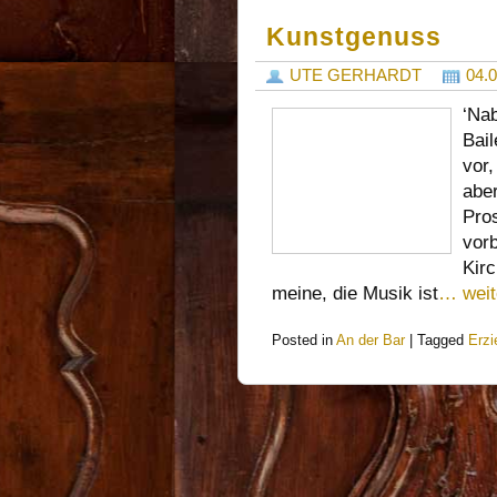
Kunstgenuss
UTE GERHARDT
04.
‘Nab
Bail
vor,
aber
Pro
vor
Kirc
meine, die Musik ist
… weit
Posted in
An der Bar
|
Tagged
Erzi