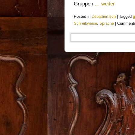
Gruppen
… weiter
Posted in
Debattiertisch
|
Tagged
g
Schreibweise
,
Sprache
|
Comments