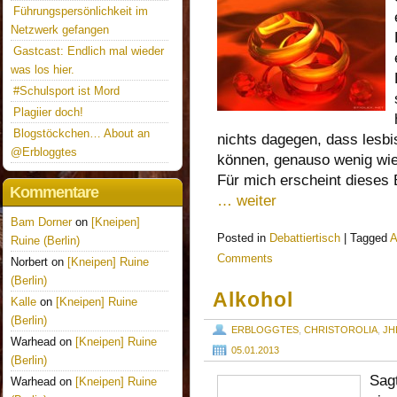
Führungspersönlichkeit im
Netzwerk gefangen
Gastcast: Endlich mal wieder
was los hier.
#Schulsport ist Mord
Plagiier doch!
Blogstöckchen… About an
nichts dagegen, dass lesb
@Erbloggtes
können, genauso wenig wie
Für mich erscheint dieses 
Kommentare
… weiter
Bam Dorner
on
[Kneipen]
Posted in
Debattiertisch
|
Tagged
A
Ruine (Berlin)
Comments
Norbert on
[Kneipen] Ruine
(Berlin)
Alkohol
Kalle
on
[Kneipen] Ruine
(Berlin)
ERBLOGGTES
,
CHRISTOROLIA
,
JH
Warhead on
[Kneipen] Ruine
05.01.2013
(Berlin)
Sagt
Warhead on
[Kneipen] Ruine