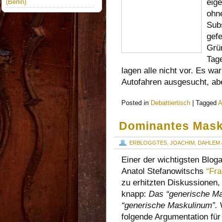
eige
(Berlin)
ohn
Sub
gefe
Grün
Tage
lagen alle nicht vor. Es w
Autofahren ausgesucht, ab
Posted in
Debattiertisch
|
Tagged
A
Dominantes Mas
ERBLOGGTES
,
JOACHIM
,
DAHLEM
Einer der wichtigsten Blog
Anatol Stefanowitschs
“Fr
zu erhitzten Diskussionen,
knapp:
Das “generische Mas
“generische Maskulinum”.
W
folgende Argumentation fü