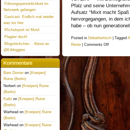
Führungspersönlichkeit im
Pfalz und seine Unternehme
Netzwerk gefangen
Aufsatz “Mixit macht Spaß 
Gastcast: Endlich mal wieder
hervorgegangen, in dem ich
was los hier.
habe – ob nun generationell
#Schulsport ist Mord
Plagiier doch!
Posted in
Debattiertisch
|
Tagged
A
Blogstöckchen… About an
Rente
|
Comments Off
@Erbloggtes
Kommentare
Bam Dorner
on
[Kneipen]
Ruine (Berlin)
Norbert on
[Kneipen] Ruine
(Berlin)
Kalle
on
[Kneipen] Ruine
(Berlin)
Warhead on
[Kneipen] Ruine
(Berlin)
Warhead on
[Kneipen] Ruine