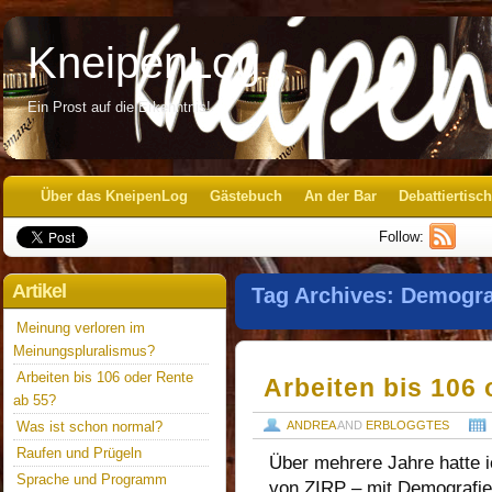
KneipenLog
Ein Prost auf die Erkenntnis!
Über das KneipenLog
Gästebuch
An der Bar
Debattiertisch
Follow:
Artikel
Tag Archives:
Demogra
Meinung verloren im
Meinungspluralismus?
Arbeiten bis 106 oder Rente
Arbeiten bis 106
ab 55?
Was ist schon normal?
ANDREA
AND
ERBLOGGTES
Raufen und Prügeln
Über mehrere Jahre hatte 
Sprache und Programm
von ZIRP – mit Demografie