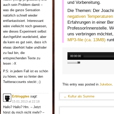
und Vorbereitung.
auch sein Problem damit –
Die Themen: Der Joachim
was die ganze Sensation
natürlich schnell wieder
negativen Temperaturen
entfantastisiert. Interessant
Erfahrungen in einer Be
wäre vielleicht noch gewesen,
ProfessorInnenstelle. W
wie dieses Experiment selbst
uns verbringen möchtet, 
durchgeführt wurde/wird, aber
MP3-file (ca. 13MB)
runt
da kann es gut sein, dass ich
etwas überhört habe und/oder
zu faul bin, die
00:00:00
entsprechenden Texte zu
lesen :-X
P.S: in jedem Fall ist es schön
zu hören, wer so hinter den
Twitteraccounts steckt ;-)
This entry was posted in
Jukebox
.
Erbloggtes
sagt:
←
Kultur als Summe
15.01.2013 at 22:18
Hallo? Hallo? Hm. – Jetzt
hörst du mich nicht mehr? –