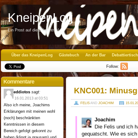
KneipenLog
Ein Prost auf die Erkenntnis!
Über das KneipenLog
Gästebuch
An der Bar
Debattiertisch
Follow:
Kommentare
KNC001: Minusg
eddiotos
sagt:
16.01.2013 at 03:51
FELIS
AND
JOACHIM
15.01.2
Also ich meine, Joachims
Erklärungen mit meinen wohl
(noch) beschränkten
Joachim
Kenntnissen in diesem
Die Felis und ich 
Bereich gefolgt gekonnt zu
gequatscht. Wie es sich 
haben (klingt ja grausam) und