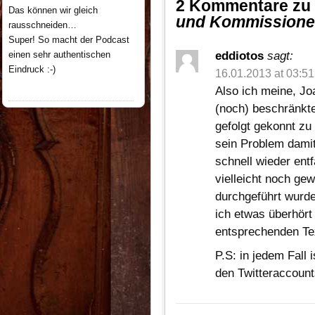
2 Kommentare z
Das können wir gleich
und Kommission
rausschneiden…
Super! So macht der Podcast
eddiotos
sagt:
einen sehr authentischen
Eindruck :-)
16.01.2013 at 03:51
Also ich meine, J
(noch) beschränkt
gefolgt gekonnt zu
sein Problem damit
schnell wieder entf
vielleicht noch ge
durchgeführt wurde
ich etwas überhört 
entsprechenden Tex
P.S: in jedem Fall 
den Twitteraccounts